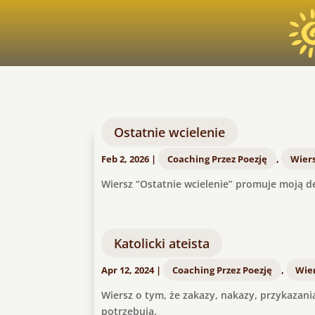
Ostatnie wcielenie
Feb 2, 2026
|
Coaching Przez Poezję
,
Wiers
Wiersz “Ostatnie wcielenie” promuje moją d
Katolicki ateista
Apr 12, 2024
|
Coaching Przez Poezję
,
Wier
Wiersz o tym, że zakazy, nakazy, przykazani
potrzebują.