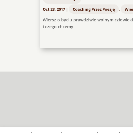
Oct 28, 2017
|
Coaching Przez Poezję
,
Wier
Wiersz o byciu prawdziwie wolnym człowiek
i czego chcemy.