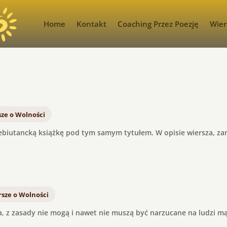
Home
Kontakt
Coaching Przez Poezję
Wier
ze o Wolności
ebiutancką książkę pod tym samym tytułem. W opisie wiersza, zam
sze o Wolności
a, z zasady nie mogą i nawet nie muszą być narzucane na ludzi mą