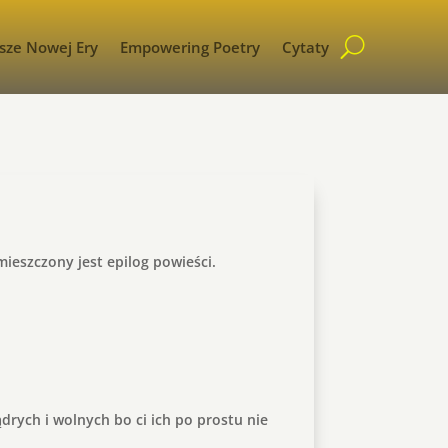
sze Nowej Ery
Empowering Poetry
Cytaty
ieszczony jest epilog powieści.
drych i wolnych bo ci ich po prostu nie