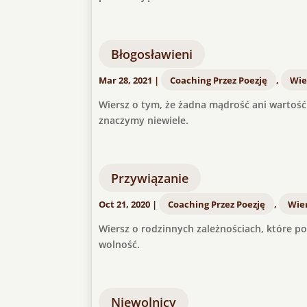
Błogosławieni
Mar 28, 2021
|
Coaching Przez Poezję
,
Wie
Wiersz o tym, że żadna mądrość ani wartość t
znaczymy niewiele.
Przywiązanie
Oct 21, 2020
|
Coaching Przez Poezję
,
Wier
Wiersz o rodzinnych zależnościach, które p
wolność.
Niewolnicy