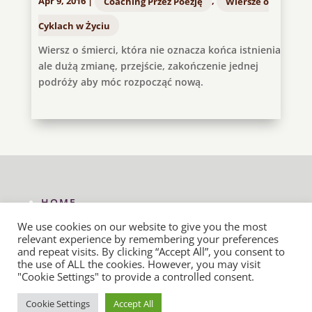
Apr 9, 2016
|
Coaching Przez Poezję
,
Wiersze o
Cyklach w Życiu
Wiersz o śmierci, która nie oznacza końca istnienia
ale dużą zmianę, przejście, zakończenie jednej
podróży aby móc rozpocząć nową.
HOME
KONTAKT
We use cookies on our website to give you the most
relevant experience by remembering your preferences
COACHING PRZEZ POEZJĘ
and repeat visits. By clicking “Accept All”, you consent to
WIERSZE NOWEJ ERY
the use of ALL the cookies. However, you may visit
"Cookie Settings" to provide a controlled consent.
Cookie Settings
Accept All