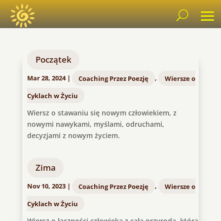
Początek
Mar 28, 2024
|
Coaching Przez Poezję
,
Wiersze o
Cyklach w Życiu
Wiersz o stawaniu się nowym człowiekiem, z
nowymi nawykami, myślami, odruchami,
decyzjami z nowym życiem.
Zima
Nov 10, 2023
|
Coaching Przez Poezję
,
Wiersze o
Cyklach w Życiu
Wiersz o łączności człowieka z całą przyrodą, która