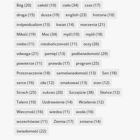
Bóg
(20)
całość
(10)
ciało
(34)
czas
(17)
droga
(15)
dusza
(19)
english
(23)
historia
(10)
indywidualizm
(13)
kwiat
(14)
marzenia
(21)
Miłość
(19)
Moc
(34)
myśl
(10)
myśli
(18)
niebo
(11)
nieskończoność
(11)
oczy
(26)
odwaga
(21)
pamięć
(13)
podświadomość
(29)
powietrze
(11)
prawda
(17)
program
(25)
Przeznaczenie
(18)
samoświadomość
(13)
Sen
(18)
serce
(16)
siła
(12)
smakować
(13)
stan
(12)
Strach
(25)
sukces
(20)
Szczęście
(38)
Słońce
(12)
Talent
(10)
Uzdrowienie
(14)
Wcielenie
(12)
Wieczność
(16)
wiedza
(11)
woda
(16)
wszechświat
(11)
Ziemia
(17)
zmiana
(14)
świadomość
(22)