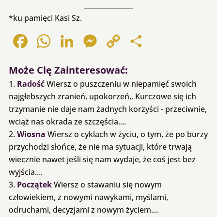
*ku pamięci Kasi Sz.
Facebook
WhatsApp
LinkedIn
Messenger
Copy
Share
Link
Może Cię Zainteresować:
Radość
Wiersz o puszczeniu w niepamięć swoich
najgłebszych zranień, upokorzeń,. Kurczowe się ich
trzymanie nie daje nam żadnych korzyści - przeciwnie,
wciąż nas okrada ze szczęścia....
Wiosna
Wiersz o cyklach w życiu, o tym, że po burzy
przychodzi słońce, że nie ma sytuacji, które trwają
wiecznie nawet jeśli się nam wydaje, że coś jest bez
wyjścia....
Początek
Wiersz o stawaniu się nowym
człowiekiem, z nowymi nawykami, myślami,
odruchami, decyzjami z nowym życiem....