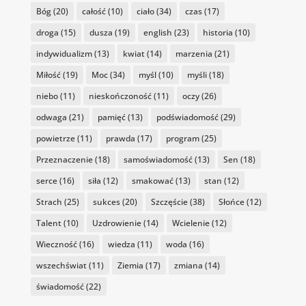
Bóg
(20)
całość
(10)
ciało
(34)
czas
(17)
droga
(15)
dusza
(19)
english
(23)
historia
(10)
indywidualizm
(13)
kwiat
(14)
marzenia
(21)
Miłość
(19)
Moc
(34)
myśl
(10)
myśli
(18)
niebo
(11)
nieskończoność
(11)
oczy
(26)
odwaga
(21)
pamięć
(13)
podświadomość
(29)
powietrze
(11)
prawda
(17)
program
(25)
Przeznaczenie
(18)
samoświadomość
(13)
Sen
(18)
serce
(16)
siła
(12)
smakować
(13)
stan
(12)
Strach
(25)
sukces
(20)
Szczęście
(38)
Słońce
(12)
Talent
(10)
Uzdrowienie
(14)
Wcielenie
(12)
Wieczność
(16)
wiedza
(11)
woda
(16)
wszechświat
(11)
Ziemia
(17)
zmiana
(14)
świadomość
(22)