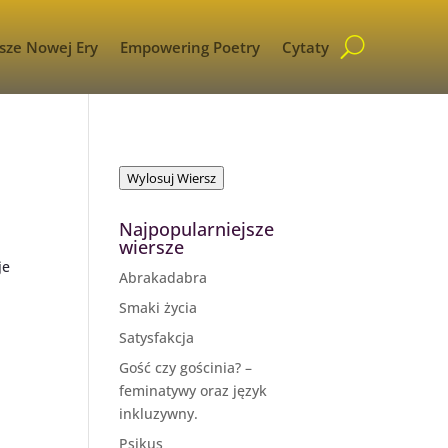
sze Nowej Ery
Empowering Poetry
Cytaty
Wylosuj Wiersz
Najpopularniejsze
wiersze
je
Abrakadabra
Smaki życia
Satysfakcja
Gość czy gościnia? –
feminatywy oraz język
inkluzywny.
Psikus