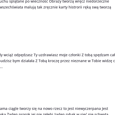
 ruchu splątane po wieczność Obrazy tworzą wręcz niedorzeczne
wszechświata malują tak zręcznie karty histrorii ręką swą tworzą
y wciąż odpędzasz Ty uzdrawiasz moje członki Z tobą spędzam ca
budzisz bym działała Z Tobą kroczę przez nieznane w Tobie widzę 
..
ama ciągle tworzy się na nowo rzecz to jest niewyczerpana Jest
ka Żaden prorok jej nie zgłębi żaden rybak w sieć nie schwyta