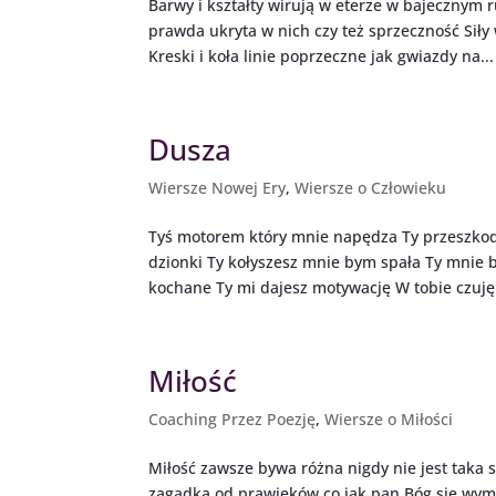
Barwy i kształty wirują w eterze w bajecznym
prawda ukryta w nich czy też sprzeczność Siły 
Kreski i koła linie poprzeczne jak gwiazdy na...
Dusza
Wiersze Nowej Ery
,
Wiersze o Człowieku
Tyś motorem który mnie napędza Ty przeszkod
dzionki Ty kołyszesz mnie bym spała Ty mnie 
kochane Ty mi dajesz motywację W tobie czuję.
Miłość
Coaching Przez Poezję
,
Wiersze o Miłości
Miłość zawsze bywa różna nigdy nie jest taka s
zagadką od prawieków co jak pan Bóg się wymy