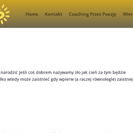
Home
Kontakt
Coaching Przez Poezję
Wier
narodzić Jeśli coś dobrem nazywamy zło jak cień za tym będzie
o wtedy może zaistnieć gdy wpierw (a raczej równolegle) zaistnie