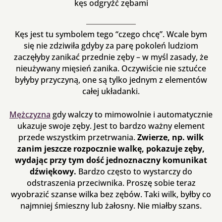
kęs odgryźć zębami
Kęs jest tu symbolem tego “czego chcę”. Wcale bym
się nie zdziwiła gdyby za parę pokoleń ludziom
zaczęłyby zanikać przednie zęby – w myśl zasady, że
nieużywany mięsień zanika. Oczywiście nie sztućce
byłyby przyczyną, one są tylko jednym z elementów
całej układanki.
Mężczyzna
gdy walczy to mimowolnie i automatycznie
ukazuje swoje zęby. Jest to bardzo ważny element
przede wszystkim przetrwania.
Zwierze, np. wilk
zanim jeszcze rozpocznie walkę, pokazuje zęby,
wydając przy tym dość jednoznaczny komunikat
dźwiękowy.
Bardzo często to wystarczy do
odstraszenia przeciwnika. Proszę sobie teraz
wyobrazić szanse wilka bez zębów. Taki wilk, byłby co
najmniej śmieszny lub żałosny. Nie miałby szans.