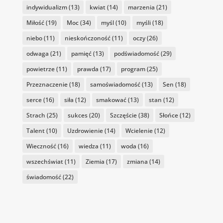
indywidualizm
(13)
kwiat
(14)
marzenia
(21)
Miłość
(19)
Moc
(34)
myśl
(10)
myśli
(18)
niebo
(11)
nieskończoność
(11)
oczy
(26)
odwaga
(21)
pamięć
(13)
podświadomość
(29)
powietrze
(11)
prawda
(17)
program
(25)
Przeznaczenie
(18)
samoświadomość
(13)
Sen
(18)
serce
(16)
siła
(12)
smakować
(13)
stan
(12)
Strach
(25)
sukces
(20)
Szczęście
(38)
Słońce
(12)
Talent
(10)
Uzdrowienie
(14)
Wcielenie
(12)
Wieczność
(16)
wiedza
(11)
woda
(16)
wszechświat
(11)
Ziemia
(17)
zmiana
(14)
świadomość
(22)