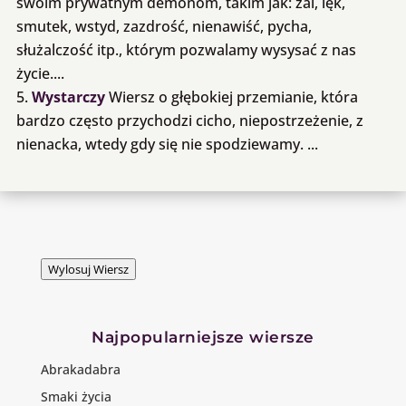
swoim prywatnym demonom, takim jak: żal, lęk,
smutek, wstyd, zazdrość, nienawiść, pycha,
służalczość itp., którym pozwalamy wysysać z nas
życie....
Wystarczy
Wiersz o głębokiej przemianie, która
bardzo często przychodzi cicho, niepostrzeżenie, z
nienacka, wtedy gdy się nie spodziewamy. ...
Wylosuj Wiersz
Najpopularniejsze wiersze
Abrakadabra
Smaki życia