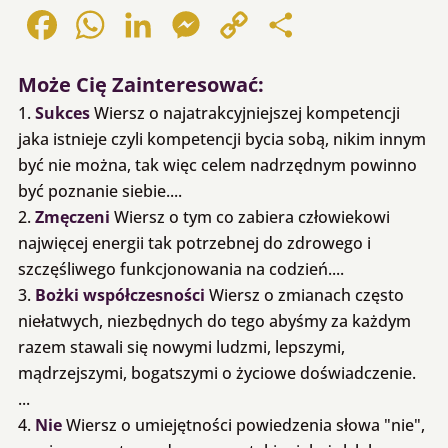
Facebook
WhatsApp
LinkedIn
Messenger
Copy
Share
Link
Może Cię Zainteresować:
Sukces
Wiersz o najatrakcyjniejszej kompetencji
jaka istnieje czyli kompetencji bycia sobą, nikim innym
być nie można, tak więc celem nadrzędnym powinno
być poznanie siebie....
Zmęczeni
Wiersz o tym co zabiera człowiekowi
najwięcej energii tak potrzebnej do zdrowego i
szczęśliwego funkcjonowania na codzień....
Bożki współczesności
Wiersz o zmianach często
niełatwych, niezbędnych do tego abyśmy za każdym
razem stawali się nowymi ludzmi, lepszymi,
mądrzejszymi, bogatszymi o życiowe doświadczenie.
...
Nie
Wiersz o umiejętności powiedzenia słowa "nie",