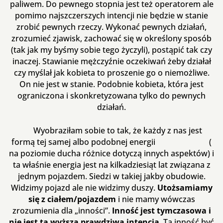
paliwem. Do pewnego stopnia jest też operatorem ale
pomimo najszczerszych intencji nie będzie w stanie
zrobić pewnych rzeczy. Wykonać pewnych działań,
zrozumieć zjawisk, zachować się w określony sposób
(tak jak my byśmy sobie tego życzyli), postąpić tak czy
inaczej. Stawianie mężczyźnie oczekiwań żeby działał
czy myślał jak kobieta to proszenie go o niemożliwe.
On nie jest w stanie. Podobnie kobieta, która jest
ograniczona i skonkretyzowana tylko do pewnych
działań.
Wyobraziłam sobie to tak, że każdy z nas jest
formą tej samej albo podobnej energii (
na poziomie ducha różnice dotyczą innych aspektów) i
ta właśnie energia jest na kilkadziesiąt lat związana z
jednym pojazdem. Siedzi w takiej jakby obudowie.
Widzimy pojazd ale nie widzimy duszy.
Utożsamiamy
się z ciałem/pojazdem
i nie mamy wówczas
zrozumienia dla „inności”.
Inność jest tymczasowa i
nie jest tą wyższa prawdziwą intencją
. Ta inność być