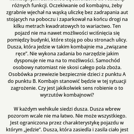
różnych funkcji. Oczekiwanie od kombajnu, żeby
zgrabnie wjechał na wąską uliczkę bez zadrapania aut
stojących na poboczu i zaparkował na końcu drogi na
kilku metrach kwadratowych to wariactwo. Ten
pojazd nie ma nawet możliwości wciśnięcia się
pomiędzy budynki, które stoją po obu stronach ulicy.
Dusza, która jedzie w takim kombajnie ma „związane
ręce”. Nie wykona zadania bo narzędzie jakim
dysponuje nie ma na to możliwości. Samochód
osobowy natomiast nie skosi całego pola zboża.
Osobówka przewiezie bezpiecznie dzieci z punktu A
do punktu B. Kombajn stanowić będzie w tej sytuacji
zagrożenie. Czy jest jakikolwiek sens robienie o to
wyrzutów kombajnowi?
W każdym wehikule siedzi dusza. Dusza wbrew
pozorom wcale nie ma łatwo. Nie może wszystkiego.
Jest ograniczona przez charakterystykę pojazdu w
którym „jedzie”. Dusza, która zasiedla i zasila ciało jest