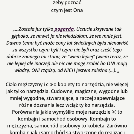
żeby poznać
czym jest Ona
„…Została już tylko
pogarda
. Uczucie skrywane tak
głęboko, że nawet ja nie wiedziałam, że we mnie jest.
Dawno temu być może eony lat świetlnych była nienawiść
za wszystko czym byli i czym nie byli oraz część tego
dobrze znanego mi stanu, że “wiem lepiej” (wiem teraz, że
nie lepiej ale inaczej) ale nic nie mogę zrobić bo ONI mają
władzę, ONI rządzą, od NICH jestem zależna (…). „
Ciało mężczyzny i ciało kobiety to narzędzia, nie więcej
jak tylko narzędzia. Cudowne, magiczne, wygodne lub
mniej wygodne, stwarzające, a raczej zapewniające
różne doznania lecz wciąż tylko narzędzia.
Porównania jakie wymyśliło moje narzędzie 🙂 to
kombajn i samochód osobowy. Kombajn to
mężczyzna, samochód osobowy to kobieta. Zarówno
kombajn jak i samochód są stworzone do realizacji