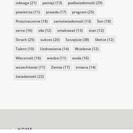
odwaga
(21)
pamięć
(13)
podświadomość
(29)
powietrze
(11)
prawda
(17)
program
(25)
Przeznaczenie
(18)
samoświadomość
(13)
Sen
(18)
serce
(16)
siła
(12)
smakować
(13)
stan
(12)
Strach
(25)
sukces
(20)
Szczęście
(38)
Słońce
(12)
Talent
(10)
Uzdrowienie
(14)
Wcielenie
(12)
Wieczność
(16)
wiedza
(11)
woda
(16)
wszechświat
(11)
Ziemia
(17)
zmiana
(14)
świadomość
(22)
HOME