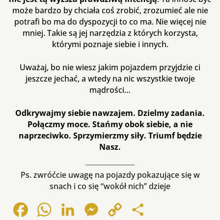
może bardzo by chciała coś zrobić, zrozumieć ale nie
potrafi bo ma do dyspozycji to co ma. Nie więcej nie
mniej. Takie są jej narzędzia z których korzysta,
którymi poznaje siebie i innych.
Uważaj, bo nie wiesz jakim pojazdem przyjdzie ci
jeszcze jechać, a wtedy na nic wszystkie twoje
mądrości…
Odkrywajmy siebie nawzajem. Dzielmy zadania.
Połączmy moce. Stańmy obok siebie, a nie
naprzeciwko. Sprzymierzmy siły. Triumf będzie
Nasz.
Ps. zwróćcie uwagę na pojazdy pokazujące się w
snach i co się “wokół nich” dzieje
Facebook
WhatsApp
LinkedIn
Messenger
Copy
Share