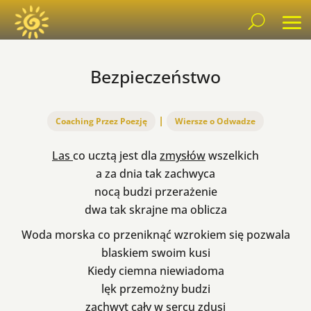
Bezpieczeństwo
|
Coaching Przez Poezję
Wiersze o Odwadze
Las
co ucztą jest dla
zmysłów
wszelkich
a za dnia tak zachwyca
nocą budzi przerażenie
dwa tak skrajne ma oblicza
Woda morska co przeniknąć wzrokiem się pozwala
blaskiem swoim kusi
Kiedy ciemna niewiadoma
lęk przemożny budzi
zachwyt
cały w sercu zdusi