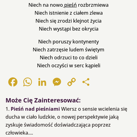
Niech na nowo
pieśń
rozbrzmiewa
Niech istnienie z ciałem zlewa
Niech się zrodzi klejnot życia
Niech wystąpi bez okrycia
Niech poruszy kontynenty
Niech zatrzęsie ludem świętym
Niech odrzuci to co dzieli
Niech oczyści w serc kąpieli
Facebook
WhatsApp
LinkedIn
Messenger
Copy
Share
Link
Może Cię Zainteresować:
Pieśń nad pieśniami
Wiersz o sensie wcielenia się
ducha w ciało ludzkie, o nowej perspektywie jaką
zyskuje świadomość doświadczająca poprzez
człowieka....