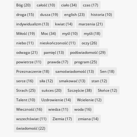
Bóg
(20)
całość
(10)
ciało
(34)
czas
(17)
droga
(15)
dusza
(19)
english
(23)
historia
(10)
indywidualizm
(13)
kwiat
(14)
marzenia
(21)
Miłość
(19)
Moc
(34)
myśl
(10)
myśli
(18)
niebo
(11)
nieskończoność
(11)
oczy
(26)
odwaga
(21)
pamięć
(13)
podświadomość
(29)
powietrze
(11)
prawda
(17)
program
(25)
Przeznaczenie
(18)
samoświadomość
(13)
Sen
(18)
serce
(16)
siła
(12)
smakować
(13)
stan
(12)
Strach
(25)
sukces
(20)
Szczęście
(38)
Słońce
(12)
Talent
(10)
Uzdrowienie
(14)
Wcielenie
(12)
Wieczność
(16)
wiedza
(11)
woda
(16)
wszechświat
(11)
Ziemia
(17)
zmiana
(14)
świadomość
(22)