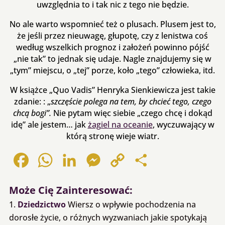
uwzględnia to i tak nic z tego nie będzie.
No ale warto wspomnieć też o plusach. Plusem jest to,
że jeśli przez nieuwagę, głupotę, czy z lenistwa coś
według wszelkich prognoz i założeń powinno pójść
„nie tak” to jednak się udaje. Nagle znajdujemy się w
„tym” miejscu, o „tej” porze, koło „tego” człowieka, itd.
W książce „Quo Vadis” Henryka Sienkiewicza jest takie
zdanie: : „
szczęście polega na tem, by
chcieć tego, czego
chcą
bogi”.
Nie pytam więc siebie „czego chcę i dokąd
idę” ale jestem… jak
żagiel na oceanie
, wyczuwający w
którą stronę wieje wiatr.
Facebook
WhatsApp
LinkedIn
Messenger
Copy
Share
Link
Może Cię Zainteresować:
Dziedzictwo
Wiersz o wpływie pochodzenia na
dorosłe życie, o różnych wyzwaniach jakie spotykają