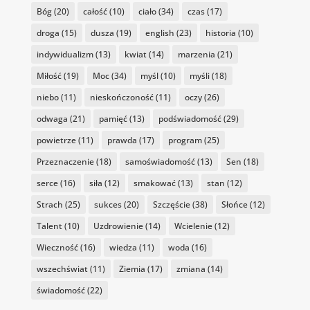
Bóg
(20)
całość
(10)
ciało
(34)
czas
(17)
droga
(15)
dusza
(19)
english
(23)
historia
(10)
indywidualizm
(13)
kwiat
(14)
marzenia
(21)
Miłość
(19)
Moc
(34)
myśl
(10)
myśli
(18)
niebo
(11)
nieskończoność
(11)
oczy
(26)
odwaga
(21)
pamięć
(13)
podświadomość
(29)
powietrze
(11)
prawda
(17)
program
(25)
Przeznaczenie
(18)
samoświadomość
(13)
Sen
(18)
serce
(16)
siła
(12)
smakować
(13)
stan
(12)
Strach
(25)
sukces
(20)
Szczęście
(38)
Słońce
(12)
Talent
(10)
Uzdrowienie
(14)
Wcielenie
(12)
Wieczność
(16)
wiedza
(11)
woda
(16)
wszechświat
(11)
Ziemia
(17)
zmiana
(14)
świadomość
(22)