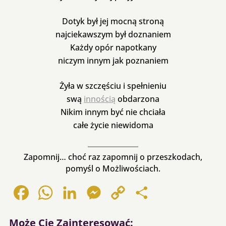
Dotyk był jej mocną stroną
najciekawszym był doznaniem
Każdy opór napotkany
niczym innym jak poznaniem
Żyła w szczęściu i spełnieniu
swą
innością
obdarzona
Nikim innym być nie chciała
całe życie niewidoma
Zapomnij… choć raz zapomnij o przeszkodach,
pomyśl o Możliwościach.
Facebook
WhatsApp
LinkedIn
Messenger
Copy
Share
Link
Może Cię Zainteresować: