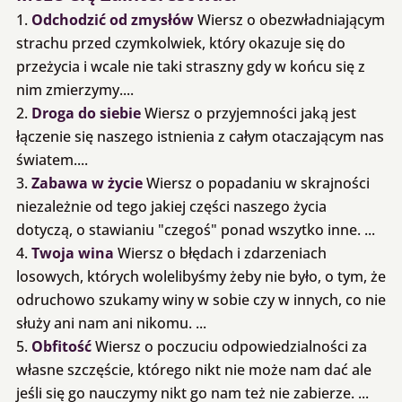
Odchodzić od zmysłów
Wiersz o obezwładniającym
strachu przed czymkolwiek, który okazuje się do
przeżycia i wcale nie taki straszny gdy w końcu się z
nim zmierzymy....
Droga do siebie
Wiersz o przyjemności jaką jest
łączenie się naszego istnienia z całym otaczającym nas
światem....
Zabawa w życie
Wiersz o popadaniu w skrajności
niezależnie od tego jakiej części naszego życia
dotyczą, o stawianiu "czegoś" ponad wszytko inne. ...
Twoja wina
Wiersz o błędach i zdarzeniach
losowych, których wolelibyśmy żeby nie było, o tym, że
odruchowo szukamy winy w sobie czy w innych, co nie
służy ani nam ani nikomu. ...
Obfitość
Wiersz o poczuciu odpowiedzialności za
własne szczęście, którego nikt nie może nam dać ale
jeśli się go nauczymy nikt go nam też nie zabierze. ...