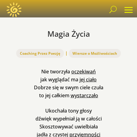
Magia Życia
|
Coaching Przez Poezję
Wiersze o Możliwościach
Nie tworzyła
oczekiwań
jak wyglądać ma
jej ciało
Dobrze się w swym ciele czuła
to jej całkiem
wystarczało
Ukochała tony głosy
dźwięk wypełniał ją w całości
Skosztowywać uwielbiała
jadła z czystej
przyjemności