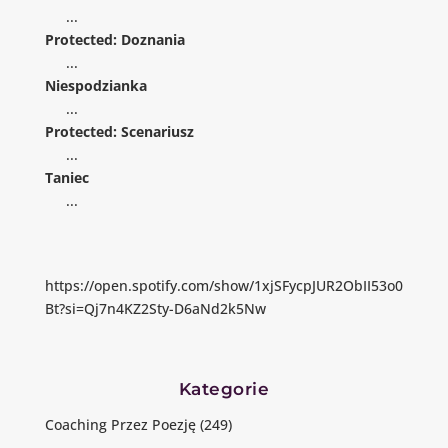
...
Protected: Doznania
...
Niespodzianka
...
Protected: Scenariusz
...
Taniec
...
https://open.spotify.com/show/1xjSFycpJUR2ObII53o0
Bt?si=Qj7n4KZ2Sty-D6aNd2k5Nw
Kategorie
Coaching Przez Poezję
(249)