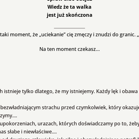
Wiedz że ta walka
jest już skończona
 taki moment, że „uciekanie” cię zmęczy i znudzi do granic. „
Na ten moment czekasz…
Share
h istnieje tylko dlatego, że my istniejemy. Każdy lęk i obaw
bezwładniającym strachu przed czymkolwiek, który okazuje s
zymy....
, upokorzeniach, urazach, których doświadczamy po to, że
s słabe i niewłaściwe....