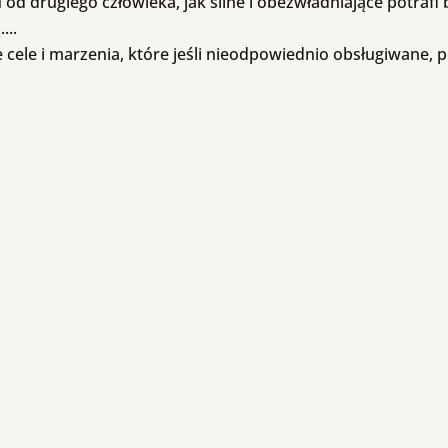
 od drugiego człowieka, jak silne i obezwładniające potrafi
...
cele i marzenia, które jeśli nieodpowiednio obsługiwane, po