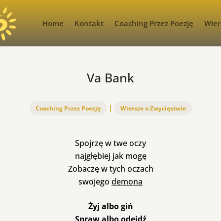
Home
Kontakt
Coaching Przez Poezję
Wier
Va Bank
|
Coaching Przez Poezję
Wiersze o Zwycięstwie
Spojrzę w twe oczy
najgłębiej jak mogę
Zobaczę w tych oczach
swojego
demona
Żyj albo giń
Spraw albo odejdź