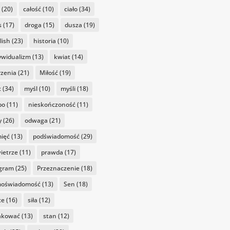
(20)
całość
(10)
ciało
(34)
s
(17)
droga
(15)
dusza
(19)
lish
(23)
historia
(10)
ywidualizm
(13)
kwiat
(14)
zenia
(21)
Miłość
(19)
c
(34)
myśl
(10)
myśli
(18)
bo
(11)
nieskończoność
(11)
y
(26)
odwaga
(21)
ięć
(13)
podświadomość
(29)
ietrze
(11)
prawda
(17)
gram
(25)
Przeznaczenie
(18)
oświadomość
(13)
Sen
(18)
ce
(16)
siła
(12)
akować
(13)
stan
(12)