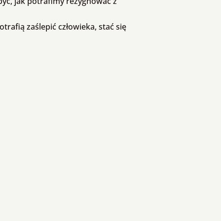
 być, jak potrafimy rezygnować z
trafią zaślepić człowieka, stać się