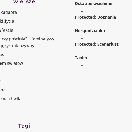
wiersze
Ostatnie wcielenie
...
akadabra
Protected: Doznania
i życia
...
sfakcja
Niespodzianka
...
 czy gościnia? – feminatywy
Protected: Scenariusz
 język inkluzywny.
...
us
Taniec
dem światów
...
e
sna
zna chwila
Tagi