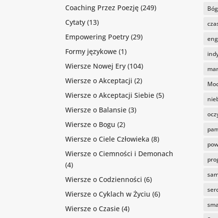
Coaching Przez Poezję
(249)
Bóg
Cytaty
(13)
cza
Empowering Poetry
(29)
eng
Formy językowe
(1)
ind
Wiersze Nowej Ery
(104)
mar
Wiersze o Akceptacji
(2)
Mo
Wiersze o Akceptacji Siebie
(5)
nie
Wiersze o Balansie
(3)
ocz
Wiersze o Bogu
(2)
pam
Wiersze o Ciele Człowieka
(8)
pow
Wiersze o Ciemności i Demonach
pro
(4)
sam
Wiersze o Codzienności
(6)
ser
Wiersze o Cyklach w Życiu
(6)
sm
Wiersze o Czasie
(4)