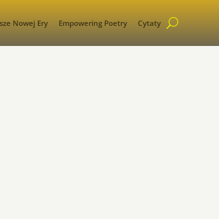
sze Nowej Ery
Empowering Poetry
Cytaty