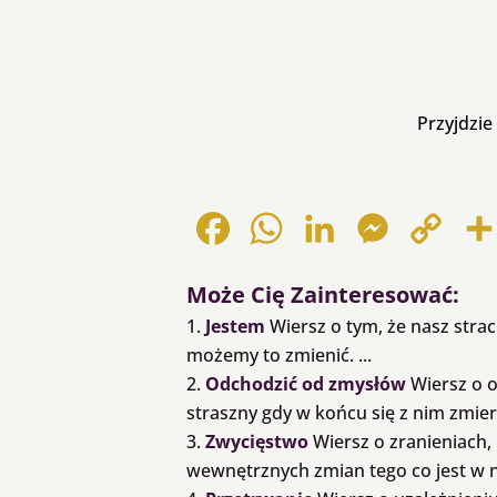
Przyjdzie
Facebook
WhatsApp
LinkedIn
Messenger
Copy
Link
Może Cię Zainteresować:
Jestem
Wiersz o tym, że nasz strac
możemy to zmienić. ...
Odchodzić od zmysłów
Wiersz o o
straszny gdy w końcu się z nim zmier
Zwycięstwo
Wiersz o zranieniach
wewnętrznych zmian tego co jest w na