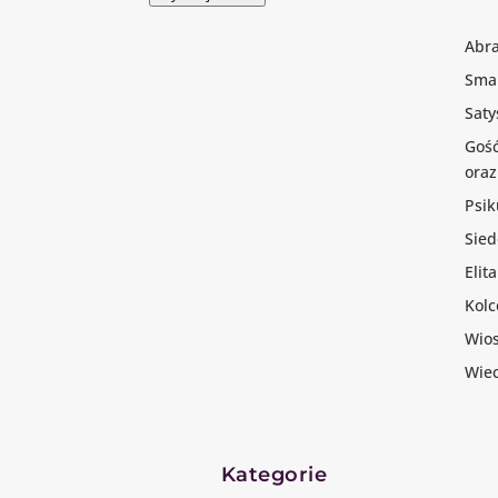
Abr
Smak
Saty
Gość
oraz
Psik
Sie
Elita
Kolc
Wio
Wiec
Kategorie