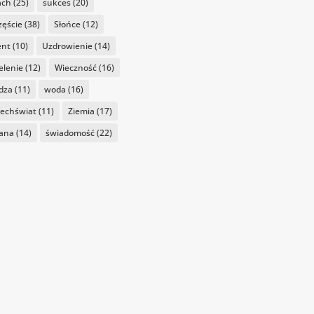
ach
(25)
sukces
(20)
zęście
(38)
Słońce
(12)
ent
(10)
Uzdrowienie
(14)
elenie
(12)
Wieczność
(16)
dza
(11)
woda
(16)
echświat
(11)
Ziemia
(17)
ana
(14)
świadomość
(22)