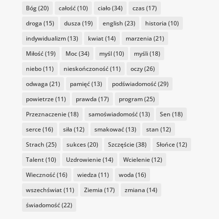
Bóg
(20)
całość
(10)
ciało
(34)
czas
(17)
droga
(15)
dusza
(19)
english
(23)
historia
(10)
indywidualizm
(13)
kwiat
(14)
marzenia
(21)
Miłość
(19)
Moc
(34)
myśl
(10)
myśli
(18)
niebo
(11)
nieskończoność
(11)
oczy
(26)
odwaga
(21)
pamięć
(13)
podświadomość
(29)
powietrze
(11)
prawda
(17)
program
(25)
Przeznaczenie
(18)
samoświadomość
(13)
Sen
(18)
serce
(16)
siła
(12)
smakować
(13)
stan
(12)
Strach
(25)
sukces
(20)
Szczęście
(38)
Słońce
(12)
Talent
(10)
Uzdrowienie
(14)
Wcielenie
(12)
Wieczność
(16)
wiedza
(11)
woda
(16)
wszechświat
(11)
Ziemia
(17)
zmiana
(14)
świadomość
(22)