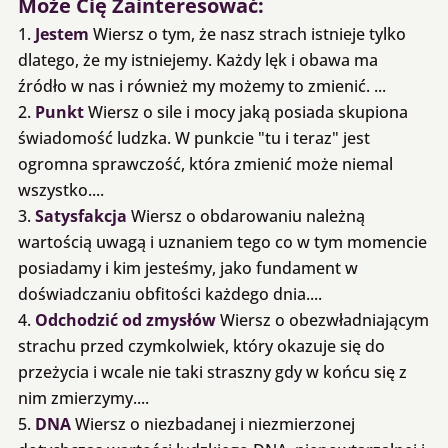
Może Cię Zainteresować:
Jestem
Wiersz o tym, że nasz strach istnieje tylko
dlatego, że my istniejemy. Każdy lęk i obawa ma
źródło w nas i również my możemy to zmienić. ...
Punkt
Wiersz o sile i mocy jaką posiada skupiona
świadomość ludzka. W punkcie "tu i teraz" jest
ogromna sprawczość, która zmienić może niemal
wszystko....
Satysfakcja
Wiersz o obdarowaniu należną
wartością uwagą i uznaniem tego co w tym momencie
posiadamy i kim jesteśmy, jako fundament w
doświadczaniu obfitości każdego dnia....
Odchodzić od zmysłów
Wiersz o obezwładniającym
strachu przed czymkolwiek, który okazuje się do
przeżycia i wcale nie taki straszny gdy w końcu się z
nim zmierzymy....
DNA
Wiersz o niezbadanej i niezmierzonej