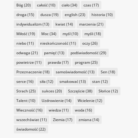
Bóg
(20)
całość
(10)
ciało
(34)
czas
(17)
droga
(15)
dusza
(19)
english
(23)
historia
(10)
indywidualizm
(13)
kwiat
(14)
marzenia
(21)
Miłość
(19)
Moc
(34)
myśl
(10)
myśli
(18)
niebo
(11)
nieskończoność
(11)
oczy
(26)
odwaga
(21)
pamięć
(13)
podświadomość
(29)
powietrze
(11)
prawda
(17)
program
(25)
Przeznaczenie
(18)
samoświadomość
(13)
Sen
(18)
serce
(16)
siła
(12)
smakować
(13)
stan
(12)
Strach
(25)
sukces
(20)
Szczęście
(38)
Słońce
(12)
Talent
(10)
Uzdrowienie
(14)
Wcielenie
(12)
Wieczność
(16)
wiedza
(11)
woda
(16)
wszechświat
(11)
Ziemia
(17)
zmiana
(14)
świadomość
(22)