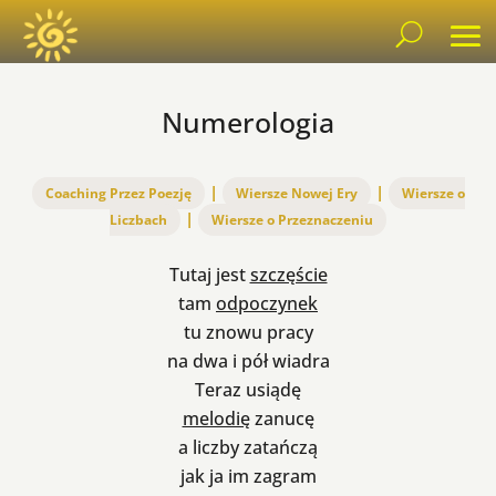
Numerologia
|
|
Coaching Przez Poezję
Wiersze Nowej Ery
Wiersze o
|
Liczbach
Wiersze o Przeznaczeniu
Tutaj jest
szczęście
tam
odpoczynek
tu znowu pracy
na dwa i pół wiadra
Teraz usiądę
melodię
zanucę
a liczby zatańczą
jak ja im zagram