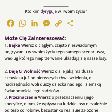
Kto kim
dyryguje
w Twoim życiu?
Facebook
WhatsApp
LinkedIn
Messenger
Copy
Share
Link
Może Cię Zainteresować:
Bajka
Wiersz o ciągłym, często nieświadomym
odgrywaniu w swoim życiu tego samego scenariusza,
według którego nieprzerwanie układają się nasze losy.
...
Daję Ci Wolność
Wiersz o sile jaką ma dusza
człowieka już od pierwszych chwil wcielenia, o
nadrzędności woli duszy dziecka nad ego i ziemską
świadomością jego rodziców....
Przeznaczenie
Wiersz o przeznaczeniu i jego
specyfice, o tym, że wpływa na ludzkie losy niezależnie
od tego co robimy, bezustanku realizuje założone