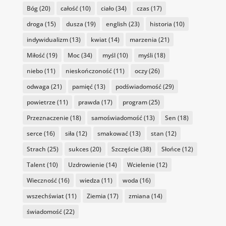
Bóg
(20)
całość
(10)
ciało
(34)
czas
(17)
droga
(15)
dusza
(19)
english
(23)
historia
(10)
indywidualizm
(13)
kwiat
(14)
marzenia
(21)
Miłość
(19)
Moc
(34)
myśl
(10)
myśli
(18)
niebo
(11)
nieskończoność
(11)
oczy
(26)
odwaga
(21)
pamięć
(13)
podświadomość
(29)
powietrze
(11)
prawda
(17)
program
(25)
Przeznaczenie
(18)
samoświadomość
(13)
Sen
(18)
serce
(16)
siła
(12)
smakować
(13)
stan
(12)
Strach
(25)
sukces
(20)
Szczęście
(38)
Słońce
(12)
Talent
(10)
Uzdrowienie
(14)
Wcielenie
(12)
Wieczność
(16)
wiedza
(11)
woda
(16)
wszechświat
(11)
Ziemia
(17)
zmiana
(14)
świadomość
(22)